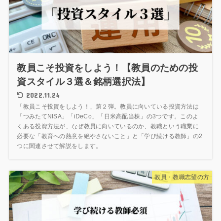
教員こそ投資をしよう！【教員のための投
資スタイル３選＆銘柄選択法】
2022.11.24
「教員こそ投資をしよう！」第２弾。教員に向いている投資方法は
「つみたてNISA」「iDeCo」「日米高配当株」の3つです。このよ
くある投資方法が、なぜ教員に向いているのか、教職という職業に
必要な「教育への熱意を絶やさないこと」と「学び続ける教師」の2
つに関連させて解説をします。
教員・教職志望の方