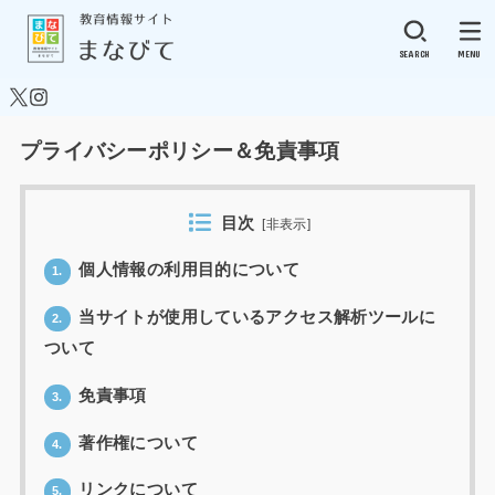
SEARCH
MENU
プライバシーポリシー＆免責事項
目次
[
非表示
]
個人情報の利用目的について
1.
当サイトが使用しているアクセス解析ツールに
2.
ついて
免責事項
3.
著作権について
4.
リンクについて
5.