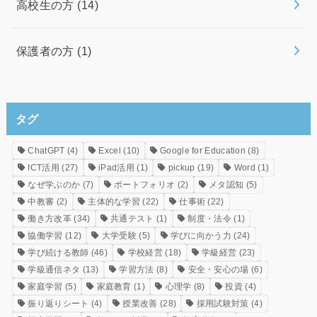
高校生の方
(14)
保護者の方
(1)
タグ
ChatGPT
(4)
Excel
(10)
Google for Education
(8)
ICT活用
(27)
iPad活用
(1)
pickup
(19)
Word
(1)
なぜ学ぶのか
(7)
ポートフォリオ
(2)
メタ認知
(5)
中教審
(2)
主体的な学習
(22)
仕事術
(22)
働き方改革
(34)
共通テスト
(1)
制度・法令
(1)
協働学習
(12)
大学受験
(5)
学びに向かう力
(24)
学び続ける教師
(46)
学校経営
(18)
学級経営
(23)
学級通信ネタ
(13)
学習方法
(8)
安全・安心の場
(6)
家庭学習
(5)
家庭教育
(1)
心理学
(8)
投資
(4)
振り返りシート
(4)
授業改善
(28)
採用試験対策
(4)