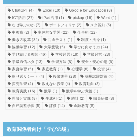
ChatGPT
(4)
Excel
(10)
Google for Education
(8)
ICT活用
(27)
iPad活用
(1)
pickup
(19)
Word
(1)
なぜ学ぶのか
(7)
ポートフォリオ
(2)
メタ認知
(5)
中教審
(2)
主体的な学習
(22)
仕事術
(22)
働き方改革
(34)
共通テスト
(1)
制度・法令
(1)
協働学習
(12)
大学受験
(5)
学びに向かう力
(24)
学び続ける教師
(46)
学校経営
(18)
学級経営
(23)
学級通信ネタ
(13)
学習方法
(8)
安全・安心の場
(6)
家庭学習
(5)
家庭教育
(1)
心理学
(8)
投資
(4)
振り返りシート
(4)
授業改善
(28)
採用試験対策
(4)
探究学習
(4)
教えない授業
(4)
教育動向
(3)
教育実践
(16)
数学
(1)
数学を学ぶ意義
(1)
理論と実践
(8)
生成AI
(1)
統計
(2)
職員研修
(8)
自己調整学習
(5)
評価
(14)
金融教育
(5)
教育関係者向け「学びの場」