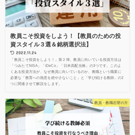
教員こそ投資をしよう！【教員のための投
資スタイル３選＆銘柄選択法】
2022.11.24
「教員こそ投資をしよう！」第２弾。教員に向いている投資方法は
「つみたてNISA」「iDeCo」「日米高配当株」の3つです。このよ
くある投資方法が、なぜ教員に向いているのか、教職という職業に
必要な「教育への熱意を絶やさないこと」と「学び続ける教師」の2
つに関連させて解説をします。
教員・教職志望の方