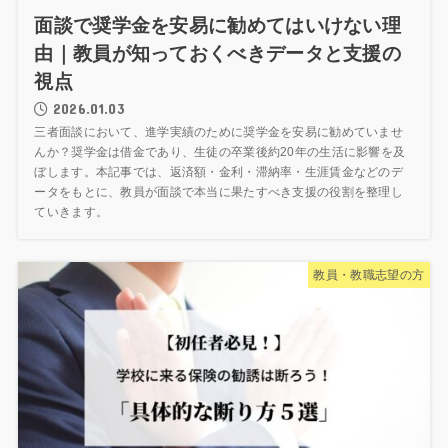
面談で奨学金を安易に勧めてはいけない理
由｜教員が知っておくべきデータと支援の
視点
2026.01.03
三者面談において、進学実績のために奨学金を安易に勧めていませ
んか？奨学金は借金であり、生徒の卒業後約20年の生活に影響を及
ぼします。本記事では、返済額・金利・滞納率・生涯賃金などのデ
ータをもとに、教員が面談で本当に果たすべき支援の役割を整理し
ていきます。
教員・教職志望の方