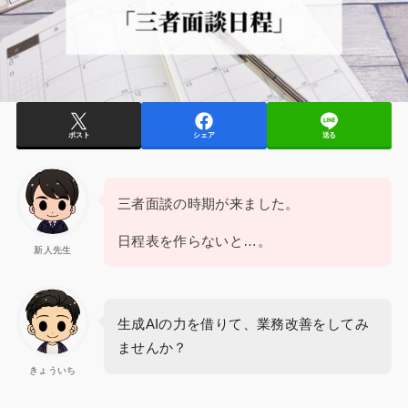
ポスト
シェア
送る
三者面談の時期が来ました。
日程表を作らないと…。
新人先生
生成AIの力を借りて、業務改善をしてみ
ませんか？
きょういち