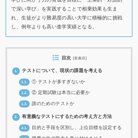
で深い学び」を実践することで相乗効果も生ま
れ、生徒がより難易度の高い大学に積極的に挑戦
し、例年よりも高い進学実績となる。
目次
[
非表示
]
テストについて、現状の課題を考える
1.
① テストが多すぎないか
1.1.
② 定期試験は本当に必要か
1.2.
誰のためのテストか
1.3.
有意義なテストにするための考え方と方法
2.
目的と手段を区別し、上位目標を設定する
2.1.