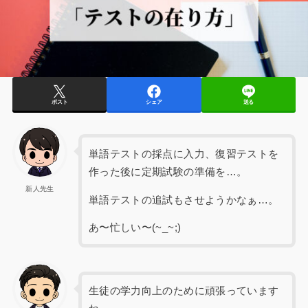
ポスト
シェア
送る
単語テストの採点に入力、復習テストを
作った後に定期試験の準備を…。
新人先生
単語テストの追試もさせようかなぁ…。
あ〜忙しい〜(~_~;)
生徒の学力向上のために頑張っています