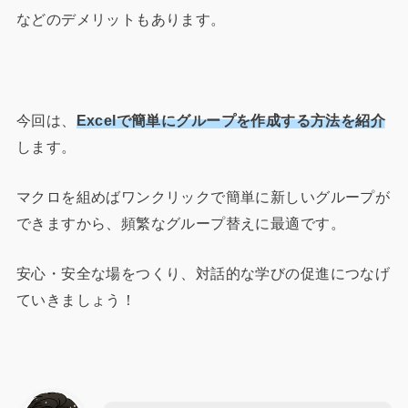
などのデメリットもあります。
今回は、
Excelで簡単にグループを作成する方法を紹介
します。
マクロを組めばワンクリックで簡単に新しいグループが
できますから、頻繁なグループ替えに最適です。
安心・安全な場をつくり、対話的な学びの促進につなげ
ていきましょう！