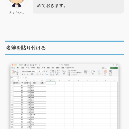
めておきます。
きょういち
名簿を貼り付ける