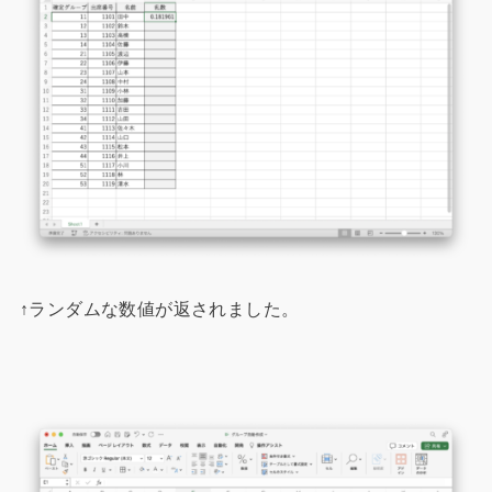
↑ランダムな数値が返されました。