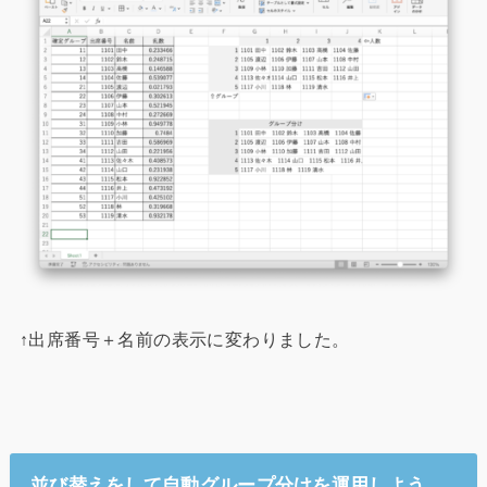
↑出席番号＋名前の表示に変わりました。
並び替えをして自動グループ分けを運用しよう