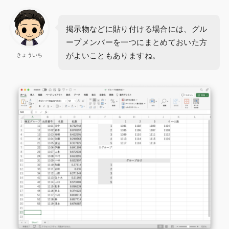
掲示物などに貼り付ける場合には、グル
ープメンバーを一つにまとめておいた方
がよいこともありますね。
きょういち