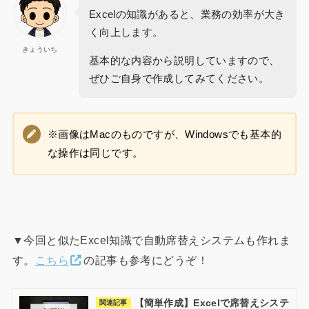
Excelの知識があると、業務の効率が大き
く向上します。
きょういち
基本的な内容から説明していますので、
ぜひご自身で作成してみてください。
※画像はMacのものですが、Windowsでも基本的
な操作は同じです。
▼今回と似たExcel知識で自動席替えシステムも作れま
す。
こちら
の記事も参考にどうぞ！
【簡単作成】Excelで席替えシステ
関連記事