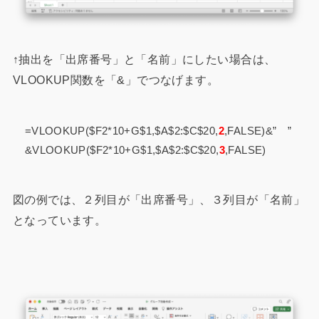
↑抽出を「出席番号」と「名前」にしたい場合は、
VLOOKUP関数を「&」でつなげます。
=VLOOKUP($F2*10+G$1,$A$2:$C$20,
2
,FALSE)&” ”
&VLOOKUP($F2*10+G$1,$A$2:$C$20,
3
,FALSE)
図の例では、２列目が「出席番号」、３列目が「名前」
となっています。