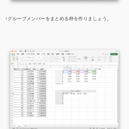
↑グループメンバーをまとめる枠を作りましょう。