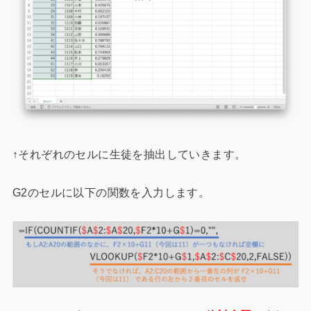
↑それぞれのセルに生徒を抽出していきます。
G2のセルに以下の関数を入力します。