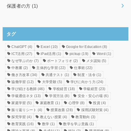
保護者の方
(1)
タグ
ChatGPT
(4)
Excel
(10)
Google for Education
(8)
ICT活用
(27)
iPad活用
(1)
pickup
(19)
Word
(1)
なぜ学ぶのか
(7)
ポートフォリオ
(2)
メタ認知
(5)
中教審
(2)
主体的な学習
(22)
仕事術
(22)
働き方改革
(34)
共通テスト
(1)
制度・法令
(1)
協働学習
(12)
大学受験
(5)
学びに向かう力
(24)
学び続ける教師
(46)
学校経営
(18)
学級経営
(23)
学級通信ネタ
(13)
学習方法
(8)
安全・安心の場
(6)
家庭学習
(5)
家庭教育
(1)
心理学
(8)
投資
(4)
振り返りシート
(4)
授業改善
(28)
採用試験対策
(4)
探究学習
(4)
教えない授業
(4)
教育動向
(3)
教育実践
(16)
数学
(1)
数学を学ぶ意義
(1)