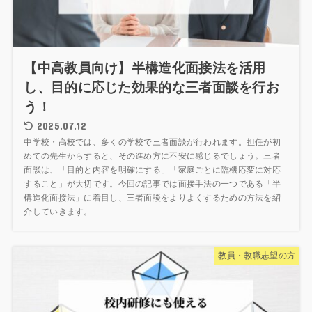
【中高教員向け】半構造化面接法を活用
し、目的に応じた効果的な三者面談を行お
う！
2025.07.12
中学校・高校では、多くの学校で三者面談が行われます。担任が初
めての先生からすると、その進め方に不安に感じるでしょう。三者
面談は、「目的と内容を明確にする」「家庭ごとに臨機応変に対応
すること」が大切です。今回の記事では面接手法の一つである「半
構造化面接法」に着目し、三者面談をよりよくするための方法を紹
介していきます。
教員・教職志望の方