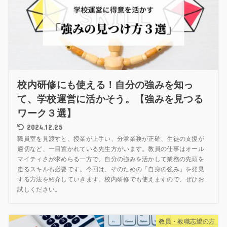
校内研修にも使える！自分の強みを知っ
て、学校運営に活かそう。【強みを見つる
ワーク３選】
2024.12.25
職員室を見渡すと、授業が上手い、分掌業務が正確、生徒の支援が
適切など、一目置かれている先生方がいます。教員の仕事はオール
マイティさが求めらる一方で、自分の強みを活かして業務の先頭を
走るスキルも必要です。今回は、そのための「自身の強み」を発見
する方法を紹介していきます。校内研修でも使えますので、ぜひお
試しください。
教員・教職志望の方