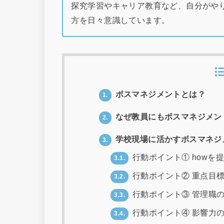
探究学習やキャリア教育など、自分がや
方を日々意識しています。
ボスマネジメントとは？
1.
なぜ教員にもボスマネジメン
2.
学校現場に活かすボスマネジ
3.
行動ポイント① howを
3.1.
行動ポイント② 重点目
3.2.
行動ポイント③ 管理職
3.3.
行動ポイント④ 影響力
3.4.