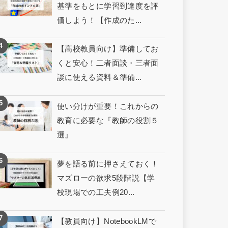
基準をもとに学習到達度を評
価しよう！【作成のた...
【高校教員向け】準備してお
くと安心！二者面談・三者面
談に使える資料＆準備...
使い分けが重要！これからの
教育に必要な『教師の役割５
選』
夢を語る前に押さえておく！
マズローの欲求5段階説【学
校現場での工夫例20...
【教員向け】NotebookLMで