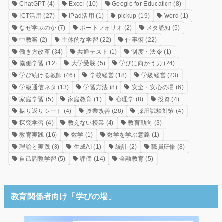
ChatGPT
(4)
Excel
(10)
Google for Education
(8)
ICT活用
(27)
iPad活用
(1)
pickup
(19)
Word
(1)
なぜ学ぶのか
(7)
ポートフォリオ
(2)
メタ認知
(5)
中教審
(2)
主体的な学習
(22)
仕事術
(22)
働き方改革
(34)
共通テスト
(1)
制度・法令
(1)
協働学習
(12)
大学受験
(5)
学びに向かう力
(24)
学び続ける教師
(46)
学校経営
(18)
学級経営
(23)
学級通信ネタ
(13)
学習方法
(8)
安全・安心の場
(6)
家庭学習
(5)
家庭教育
(1)
心理学
(8)
投資
(4)
振り返りシート
(4)
授業改善
(28)
採用試験対策
(4)
探究学習
(4)
教えない授業
(4)
教育動向
(3)
教育実践
(16)
数学
(1)
数学を学ぶ意義
(1)
理論と実践
(8)
生成AI
(1)
統計
(2)
職員研修
(8)
自己調整学習
(5)
評価
(14)
金融教育
(5)
教育関係者向け「学びの場」