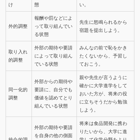
け
態
い。
報酬や罰などによ
先生に怒鳴られるから
外的調整
って取り組んでい
宿題を提出しよう。
る状態
外部の期待や要請
みんなの前で恥をかき
取り入れ
によって取り組ん
たくないから、予習し
的調整
でいる状態
ておこう。
親や先生が言うように
外部からの期待や
確かに大学進学をして
同一化的
要請に、自分でも
おいた方が、将来の役
調整
価値を認めてとり
に立ちそうだから勉強
組んでいる状態
しよう。
将来は食品開発に携わ
外部の期待や要請
りたいから、大学に進
を自身の他の側面
統合的調
学して化学分野をより