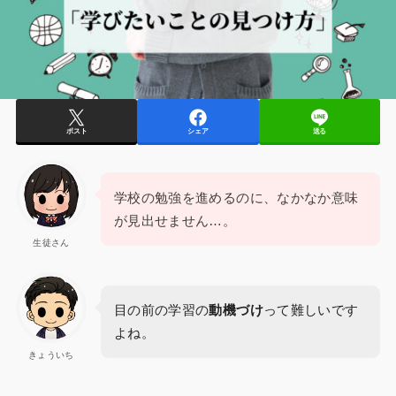
ポスト
シェア
送る
学校の勉強を進めるのに、なかなか意味
が見出せません…。
生徒さん
目の前の学習の
動機づけ
って難しいです
よね。
きょういち