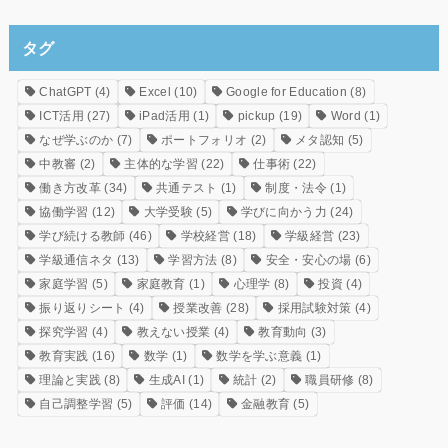
タグ
ChatGPT
(4)
Excel
(10)
Google for Education
(8)
ICT活用
(27)
iPad活用
(1)
pickup
(19)
Word
(1)
なぜ学ぶのか
(7)
ポートフォリオ
(2)
メタ認知
(5)
中教審
(2)
主体的な学習
(22)
仕事術
(22)
働き方改革
(34)
共通テスト
(1)
制度・法令
(1)
協働学習
(12)
大学受験
(5)
学びに向かう力
(24)
学び続ける教師
(46)
学校経営
(18)
学級経営
(23)
学級通信ネタ
(13)
学習方法
(8)
安全・安心の場
(6)
家庭学習
(5)
家庭教育
(1)
心理学
(8)
投資
(4)
振り返りシート
(4)
授業改善
(28)
採用試験対策
(4)
探究学習
(4)
教えない授業
(4)
教育動向
(3)
教育実践
(16)
数学
(1)
数学を学ぶ意義
(1)
理論と実践
(8)
生成AI
(1)
統計
(2)
職員研修
(8)
自己調整学習
(5)
評価
(14)
金融教育
(5)