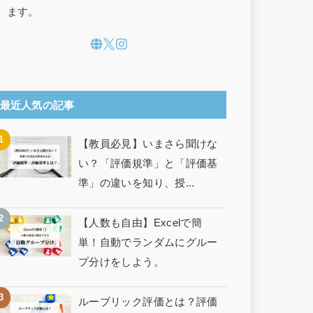
ます。
最近人気の記事
【教員必見】いまさら聞けな
い？「評価規準」と「評価基
準」の違いを知り、授...
【人数も自由】Excelで簡
単！自動でランダムにグルー
プ分けをしよう。
ルーブリック評価とは？評価