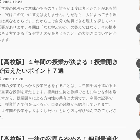
2024.12.25
「学校の勉強って意味があるの？」誰もが１度は考えたことがある問
い。実はこの問いに答えはありません。なぜなら、人によって学ぶ理
由は異なるからです。だからこそ自分で納得できる理由を探していく
必要があります。今回は「なぜ学ぶのか」の答えではなく、その根本
の考え方である「なぜ学ぶのかを考えること」の大切さについて紹介
します。
【高校版】１年間の授業が決まる！授業開き
で伝えたいポイント７選
2025.03.20
最初の授業でしっかり授業開きをすることは、１年間学習を進める上
で重要な役割を果たします。授業は生徒と教師でともに学びを創る場
ですから、授業開きによる方向性の共有は大切です。今回の記事で
は、授業開きで何を伝えるか、自身の経験から紹介していきます。
「１年間の授業をよりよくしたい」という方はぜひ読んでみてくださ
い。
【高校版】一律の宿題をやめる！個別最適化