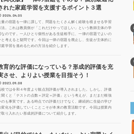
された家庭学習を支援するポイント３選
2026.04.05
大量の宿題を一律に課して、問題をたくさん解く経験を積ませる学習
方法。これは教員側が「これだけやってほしい」という教師主体の学
習なのです。一人ひとり個性がある生徒相手に、一律の宿題でよいの
かと考えると疑問です。今回は一律の宿題を廃止し、生徒が主体的に
家庭学習を進めるための方法を紹介します。
教育的な評価になっている？形成的評価を充
実させ、よりよい授業を目指そう！
2023.09.08
高校では令和４年度より観点別評価が導入されました。しかし、評価
と聞くと「テストの点数＝評定＝評価」という考えが、まだまだ根強
いのも事実です。ある時点での評価だけでなく、継続的に生徒の学び
の変化を評価していくことこそが本来の教育活動です。今回は授業内
で取り入れたい形成的評価について紹介します。