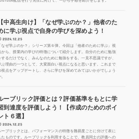
YouTube配信を行う先生に向けて、一から手順を紹介をします。
【中高生向け】「なぜ学ぶのか？」他者のた
めに学ぶ視点で自身の学びを深めよう！
2024.12.25
「なぜ学ぶのか？」シリーズ第６弾。今回は「他者のために学ぶ」視
点から、授業内の学びの特徴について紹介します。自分のために勉強
をするだけでなく、みんなのために勉強をする。一見不思議ですが、
学ぶ理由の一つとして、大変面白い視点になると思います。これまで
の視点をアップデートし、さらに学びを深めてみてはいかがでしょう
か。
ルーブリック評価とは？評価基準をもとに学
習到達度を評価しよう！【作成のためのポイ
ント６選】
2024.12.25
ルーブリックとは、パフォーマンスの特徴を難易度ごとに分けて表に
したものです。ルーブリックを利用することで、教員同士の評価への