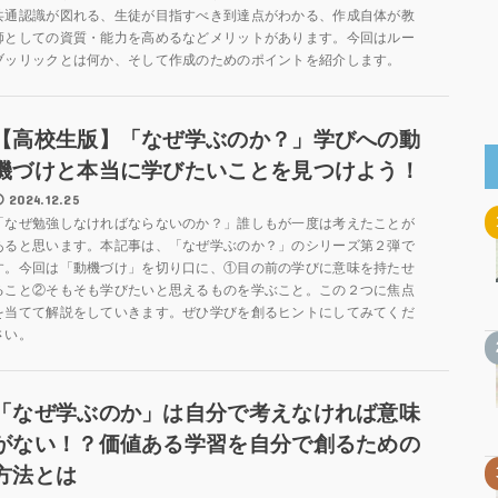
共通認識が図れる、生徒が目指すべき到達点がわかる、作成自体が教
師としての資質・能力を高めるなどメリットがあります。今回はルー
ブッリックとは何か、そして作成のためのポイントを紹介します。
【高校生版】「なぜ学ぶのか？」学びへの動
機づけと本当に学びたいことを見つけよう！
2024.12.25
「なぜ勉強しなければならないのか？」誰しもが一度は考えたことが
あると思います。本記事は、「なぜ学ぶのか？」のシリーズ第２弾で
す。今回は「動機づけ」を切り口に、①目の前の学びに意味を持たせ
ること②そもそも学びたいと思えるものを学ぶこと。この２つに焦点
を当てて解説をしていきます。ぜひ学びを創るヒントにしてみてくだ
さい。
「なぜ学ぶのか」は自分で考えなければ意味
がない！？価値ある学習を自分で創るための
方法とは