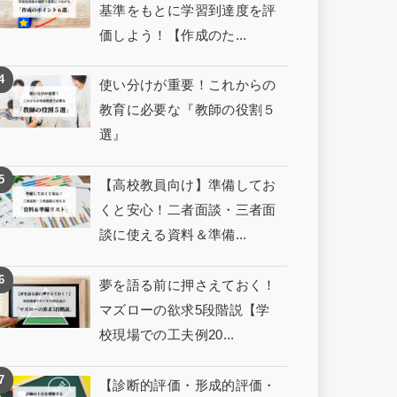
基準をもとに学習到達度を評
価しよう！【作成のた...
使い分けが重要！これからの
教育に必要な『教師の役割５
選』
【高校教員向け】準備してお
くと安心！二者面談・三者面
談に使える資料＆準備...
夢を語る前に押さえておく！
マズローの欲求5段階説【学
校現場での工夫例20...
【診断的評価・形成的評価・