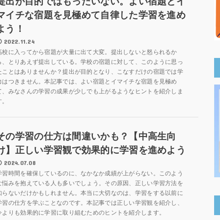
提出が目的ではもったいない。よい宿題とイ
マイチな宿題を見極めて自律した学習を進め
よう！
2022.11.24
高校に入ってから宿題が大量に出て大変。提出しないと怒られるか
ら、とりあえず提出している。学校の宿題に対して、このように思っ
たことはありませんか？提出が目的となり、こなすだけの宿題では学
力はつきません。本記事では、よい宿題とイマイチな宿題を見極め
て、みなさんの学習の成果が少しでも上がるようなヒントを紹介しま
す。
その学習の仕方は間違いかも？【中高生向
け】正しい学習観で効果的に学習を進めよう
2024.07.08
学習時間を確保しているのに、なかなか成績が上がらない。このよう
な悩みを抱えている人も多いでしょう。その原因、正しい学習方法を
知らないだけかもしれません。本当に大切なのは、学習をする以前に
学習の仕方を学ぶことなのです。本記事では正しい学習観を紹介し、
今よりも効果的に学習に取り組むためのヒントを紹介します。