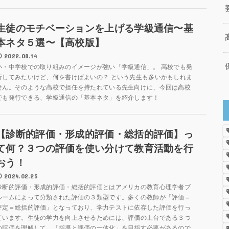
生徒のモチベーションを上げる学級通信〜基
本ネタ５選〜【高校版】
2022.08.14
小・中学校での取り組みのイメージが強い「学級通信」。 高校でも発
行してみたいけど、何を書けばよいの？ という先生も多いかもしれま
せん。そのような高校で担任を持たれている先生向けに、今回は高校
でも発行できる、学級通信の「基本ネタ」を紹介します！
【診断的評価・形成的評価・総括的評価】っ
て何？３つの評価を使い分けて教育活動を行
おう！
2024.02.25
診断的評価・形成的評価・総括的評価とはアメリカの教育心理学者ブ
ルームによって分類された評価の３類型です。多くの教師が「評価＝
評定＝総括的評価」となっており、学力テストに依存した評価を行っ
ています。生徒の学力を向上させるためには、評価の土台である３つ
の評価を理解して、「指導と評価の一体化」を目指す必要があるので