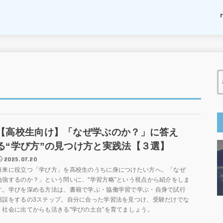
【高校生向け】「なぜ学ぶのか？」に答え
る“学び方”の見つけ方と実践法【３選】
2025.07.20
将来に役立つ「学び方」を高校生のうちに身につけたい方へ。「なぜ
勉強するのか？」という問いに、"学習方略”という視点から紹介をしま
す。学びを深める方法は、書籍で学ぶ・協働学習で学ぶ・自身で試行
錯誤をするの3ステップ。自分に合った学習法を見つけ、受験だけでな
く社会に出てからも活きる"学びの土台”を育てましょう。