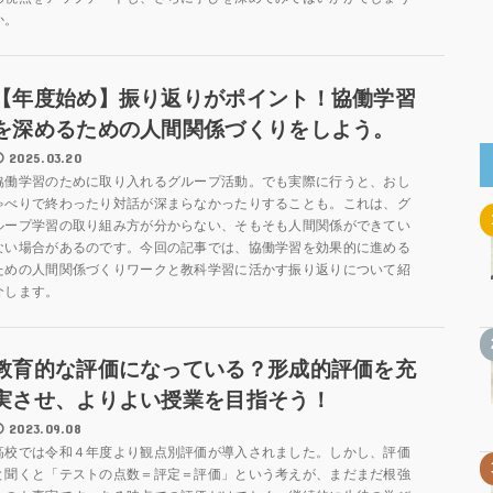
か。
【年度始め】振り返りがポイント！協働学習
を深めるための人間関係づくりをしよう。
2025.03.20
協働学習のために取り入れるグループ活動。でも実際に行うと、おし
ゃべりで終わったり対話が深まらなかったりすることも。これは、グ
ループ学習の取り組み方が分からない、そもそも人間関係ができてい
ない場合があるのです。今回の記事では、協働学習を効果的に進める
ための人間関係づくりワークと教科学習に活かす振り返りについて紹
介します。
教育的な評価になっている？形成的評価を充
実させ、よりよい授業を目指そう！
2023.09.08
高校では令和４年度より観点別評価が導入されました。しかし、評価
と聞くと「テストの点数＝評定＝評価」という考えが、まだまだ根強