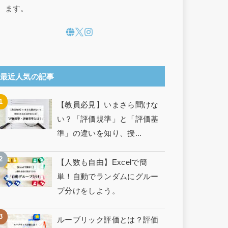
ます。
最近人気の記事
【教員必見】いまさら聞けな
い？「評価規準」と「評価基
準」の違いを知り、授...
【人数も自由】Excelで簡
単！自動でランダムにグルー
プ分けをしよう。
ルーブリック評価とは？評価