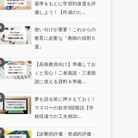
基準をもとに学習到達度を評
価しよう！【作成のた...
使い分けが重要！これからの
教育に必要な『教師の役割５
選』
【高校教員向け】準備してお
くと安心！二者面談・三者面
談に使える資料＆準備...
夢を語る前に押さえておく！
マズローの欲求5段階説【学
校現場での工夫例20...
【診断的評価・形成的評価・