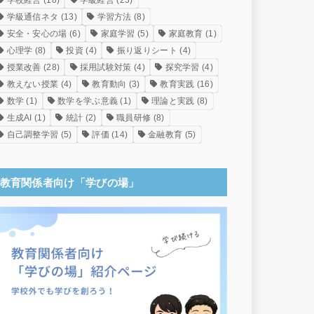
学校経営
(18)
学級経営
(23)
学級通信ネタ
(13)
学習方法
(8)
安全・安心の場
(6)
家庭学習
(5)
家庭教育
(1)
心理学
(8)
投資
(4)
振り返りシート
(4)
授業改善
(28)
採用試験対策
(4)
探究学習
(4)
教えない授業
(4)
教育動向
(3)
教育実践
(16)
数学
(1)
数学を学ぶ意義
(1)
理論と実践
(8)
生成AI
(1)
統計
(2)
職員研修
(8)
自己調整学習
(5)
評価
(14)
金融教育
(5)
教育関係者向け「学びの場」