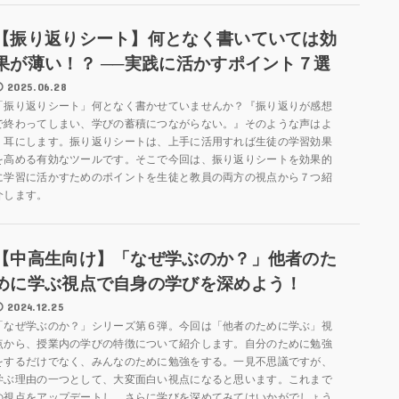
【振り返りシート】何となく書いていては効
果が薄い！？ ──実践に活かすポイント７選
2025.06.28
「振り返りシート」何となく書かせていませんか？『振り返りが感想
で終わってしまい、学びの蓄積につながらない。』そのような声はよ
く耳にします。振り返りシートは、上手に活用すれば生徒の学習効果
を高める有効なツールです。そこで今回は、振り返りシートを効果的
に学習に活かすためのポイントを生徒と教員の両方の視点から７つ紹
介します。
【中高生向け】「なぜ学ぶのか？」他者のた
めに学ぶ視点で自身の学びを深めよう！
2024.12.25
「なぜ学ぶのか？」シリーズ第６弾。今回は「他者のために学ぶ」視
点から、授業内の学びの特徴について紹介します。自分のために勉強
をするだけでなく、みんなのために勉強をする。一見不思議ですが、
学ぶ理由の一つとして、大変面白い視点になると思います。これまで
の視点をアップデートし、さらに学びを深めてみてはいかがでしょう