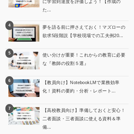
に学習到達度を評価しよう！【作成の
た...
夢を語る前に押さえておく！マズローの
欲求5段階説【学校現場での工夫例20...
使い分けが重要！これからの教育に必要
な『教師の役割５選』
【教員向け】NotebookLMで業務効率
化！資料の要約・分析・レポート...
【高校教員向け】準備しておくと安心！
二者面談・三者面談に使える資料＆準
備...