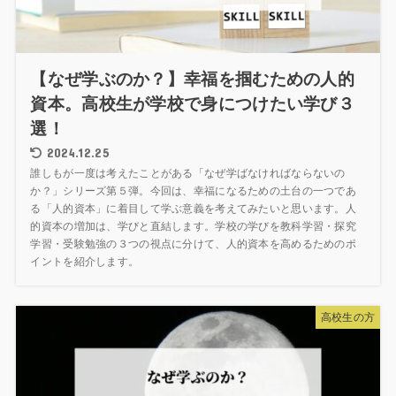
【なぜ学ぶのか？】幸福を掴むための人的
資本。高校生が学校で身につけたい学び３
選！
2024.12.25
誰しもが一度は考えたことがある「なぜ学ばなければならないの
か？」シリーズ第５弾。今回は、幸福になるための土台の一つであ
る「人的資本」に着目して学ぶ意義を考えてみたいと思います。人
的資本の増加は、学びと直結します。学校の学びを教科学習・探究
学習・受験勉強の３つの視点に分けて、人的資本を高めるためのポ
イントを紹介します。
高校生の方