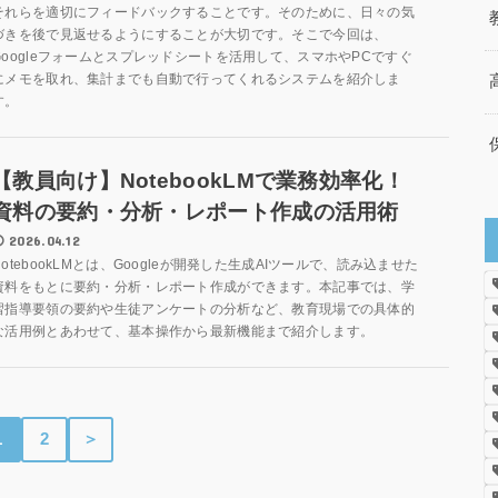
それらを適切にフィードバックすることです。そのために、日々の気
づきを後で見返せるようにすることが大切です。そこで今回は、
Googleフォームとスプレッドシートを活用して、スマホやPCですぐ
にメモを取れ、集計までも自動で行ってくれるシステムを紹介しま
す。
【教員向け】NotebookLMで業務効率化！
資料の要約・分析・レポート作成の活用術
2026.04.12
NotebookLMとは、Googleが開発した生成AIツールで、読み込ませた
資料をもとに要約・分析・レポート作成ができます。本記事では、学
習指導要領の要約や生徒アンケートの分析など、教育現場での具体的
な活用例とあわせて、基本操作から最新機能まで紹介します。
1
2
＞