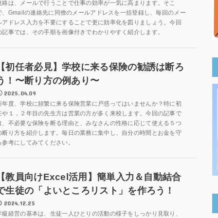
連絡は、メールで行うことで仕事の効率が一気に高まります。そこ
で、Gmailの連絡先に同僚のメールアドレスを一括登録し、毎回のメー
ルアドレス入力を不要にすることで更に効率化を図りましょう。今回
の記事では、その手順を画像付きでわかりやすく紹介します。
【初任者必見】学校に来る保険の勧誘は断ろ
う！〜断り方の例あり〜
2025.04.09
新年度、学校に頻繁に来る保険営業に戸惑ってはいませんか？特に初
任や１，２年目の先生方は営業の方が多く来校します。今回の記事で
は、不必要な保険を断る理由と、みなさんの性格に応じて使える５つ
の断り方を紹介します。毎日の業務に集中し、自分の時間とお金を守
る参考にしてみてください。
【教員向けExcel活用】簡単入力＆自動結合
で生徒の「よいところリスト」を作ろう！
2024.12.25
学級経営の基本は、生徒一人ひとりの活動の様子をしっかり見取り、