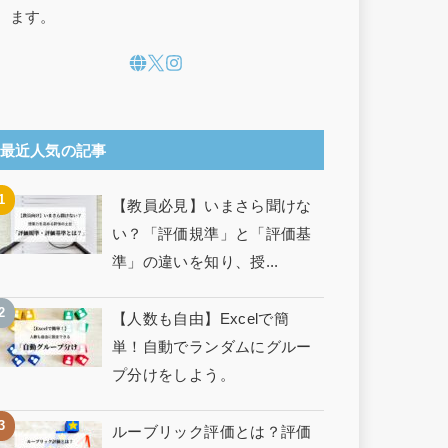
ます。
最近人気の記事
【教員必見】いまさら聞けな
い？「評価規準」と「評価基
準」の違いを知り、授...
【人数も自由】Excelで簡
単！自動でランダムにグルー
プ分けをしよう。
ルーブリック評価とは？評価