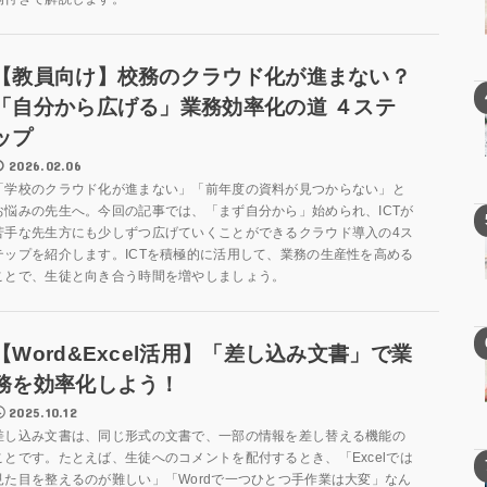
【教員向け】校務のクラウド化が進まない？
「自分から広げる」業務効率化の道 ４ステ
ップ
2026.02.06
「学校のクラウド化が進まない」「前年度の資料が見つからない」と
お悩みの先生へ。今回の記事では、「まず自分から」始められ、ICTが
苦手な先生方にも少しずつ広げていくことができるクラウド導入の4ス
テップを紹介します。ICTを積極的に活用して、業務の生産性を高める
ことで、生徒と向き合う時間を増やしましょう。
【Word&Excel活用】「差し込み文書」で業
務を効率化しよう！
2025.10.12
差し込み文書は、同じ形式の文書で、一部の情報を差し替える機能の
ことです。たとえば、生徒へのコメントを配付するとき、「Excelでは
見た目を整えるのが難しい」「Wordで一つひとつ手作業は大変」なん