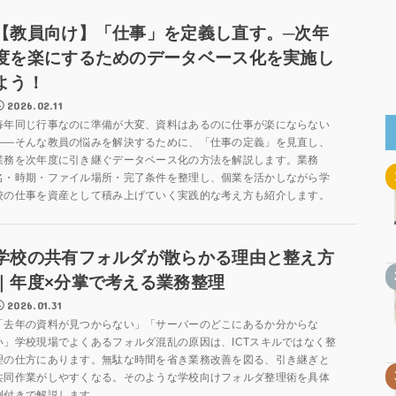
【教員向け】「仕事」を定義し直す。─次年
度を楽にするためのデータベース化を実施し
よう！
2026.02.11
毎年同じ行事なのに準備が大変、資料はあるのに仕事が楽にならない
――そんな教員の悩みを解決するために、「仕事の定義」を見直し、
業務を次年度に引き継ぐデータベース化の方法を解説します。業務
名・時期・ファイル場所・完了条件を整理し、個業を活かしながら学
校の仕事を資産として積み上げていく実践的な考え方も紹介します。
学校の共有フォルダが散らかる理由と整え方
｜年度×分掌で考える業務整理
2026.01.31
「去年の資料が見つからない」「サーバーのどこにあるか分からな
い」学校現場でよくあるフォルダ混乱の原因は、ICTスキルではなく整
理の仕方にあります。無駄な時間を省き業務改善を図る、引き継ぎと
共同作業がしやすくなる。そのような学校向けフォルダ整理術を具体
例付きで解説します。