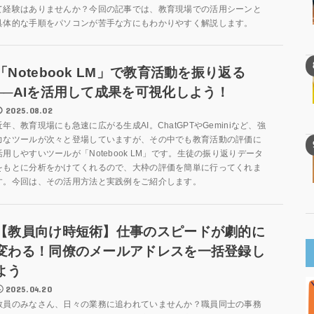
て経験はありませんか？今回の記事では、教育現場での活用シーンと
具体的な手順をパソコンが苦手な方にもわかりやすく解説します。
「Notebook LM」で教育活動を振り返る
──AIを活用して成果を可視化しよう！
2025.08.02
近年、教育現場にも急速に広がる生成AI。ChatGPTやGeminiなど、強
力なツールが次々と登場していますが、その中でも教育活動の評価に
活用しやすいツールが「Notebook LM」です。生徒の振り返りデータ
をもとに分析をかけてくれるので、大枠の評価を簡単に行ってくれま
す。今回は、その活用方法と実践例をご紹介します。
【教員向け時短術】仕事のスピードが劇的に
変わる！同僚のメールアドレスを一括登録し
よう
2025.04.20
教員のみなさん、日々の業務に追われていませんか？職員同士の事務