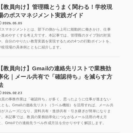
【教員向け】管理職とうまく関わる！学校現
場のボスマネジメント実践ガイド
2026.05.05
ボスマネジメントとは、部下の側から上司に能動的に働きかけ、仕事
を進めやすくする考え方です。本記事では、管理職のタイプ別の対策
や、自分のやりたい教育実践を実現するための4つの行動ポイントを、
学校現場の具体例とともに紹介します。
【教員向け】Gmailの連絡先リストで業務効
率化｜メール共有で「確認待ち」を減らす方
法
2026.02.23
教員の事務作業は「確認待ち」が多く、思ったように仕事が進まない
ことも。Gmailの連絡先リスト（ラベル機能）を活用すれば、メール共
有がスムーズになり、資料共有・進捗共有・引き継ぎが簡単になりま
す。本記事では、教員の業務効率化につながるメール活用の考え方
と、Gmailでの連絡先ラベル作成方法を分かりやすく解説します。